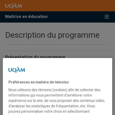
Accéder
Accéder
Accéder
à
au
à
la
menu
la
Maîtrise en éducation
recherche
pricipal
zone
centrale
Description du programme
Présentation du programme
Depuis l’année 2013, la maitrise en éducation a été
renouvelée. Pour répondre à des besoins diversifiés, elle
offre aux étudiantes et aux étudiants de s’inscrire dans
Préférences en matière de témoins
l’une ou l’autre des quatre concentrations suivantes :
Nous utilisons des témoins (cookies) afin de collecter des
informations qui nous permettent d’améliorer votre
Didactique
expérience sur le site, de vous proposer des contenus vidéo,
Éducation et formation des adultes
d’analyser les statistiques de fréquentation, etc. Vous
pouvez personnaliser votre choix en sélectionnant
Éducation et formation spécialisées