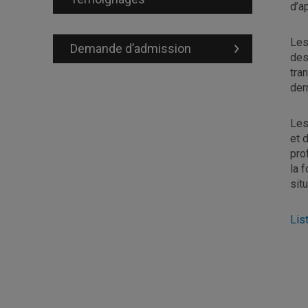
d’a
Les
Demande d’admission
des
tra
der
Les
et 
pro
la 
sit
Lis