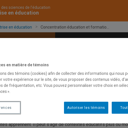
 des sciences de l'éducation
ise en éducation
trise en éducation
Concentration éducation et formatio...
ntrations et cours
Corps professoral
D
ces en matière de témoins
sons des témoins (cookies) afin de collecter des informations qui nous 
oncentration éducation et f
r votre expérience sur le site, de vous proposer des contenus vidéo, d’a
es de fréquentation, etc. Vous pouvez personnaliser votre choix en séle
ces ».
concentration Éducation et formation des adultes (EFA) porte su
herches traitent de la formation en entreprise, la formation conti
érences
Autoriser les témoins
Tout
laire ou en éducation familiale. Ce champ s’intéresse à l’éducatio
long de la vie et dans toutes ses dimensions. Il rejoint tous le
ltes apprennent. Il peut s’agir de contextes éducatifs plus ou m