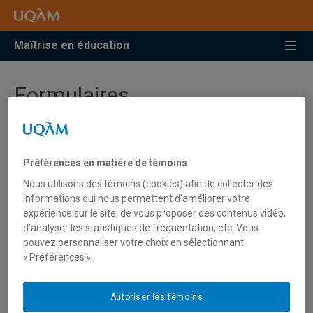
Accéder
Accéder
Accéder
à
au
à
la
menu
la
Maîtrise en éducation
recherche
pricipal
zone
centrale
Formulaires
Formulaires utiles pour les étudiants inscrits à la
Préférences en matière de témoins
maîtrise.
Nous utilisons des témoins (cookies) afin de collecter des
Approbation d’un travail de recherche de cycles
informations qui nous permettent d’améliorer votre
supérieurs.
Entente d'encadrement.
L'entente
expérience sur le site, de vous proposer des contenus vidéo,
d’encadrement doit être remise avec l’approbation d’un
d’analyser les statistiques de fréquentation, etc. Vous
travail de recherche.
Autorisation de dépôt d’un travail de
pouvez personnaliser votre choix en sélectionnant
recherche de cycles supérieurs.
Changement de régime
« Préférences ».
d’études.
Demande d’absence.
Demande de congé
parental.
Demande de délai pour un séminaire de
Autoriser les témoins
lecture.
Demande de prolongation.
Demande de